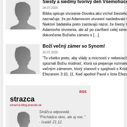
Šiesty a siedmy tvorivý deň Všemohúc
28.07.2026
Biblia opisuje stvorenie človeka ako vrchol šiesteh
naznačuje, že po Adamovom stvorení nasledovalo t
Niektorí bádatelia preto zastávajú názor, že šiest
Adamovho stvorenia, ale až po zavŕšení celej série
dokončenie Božieho zámeru s [...]
Boží večný zámer so Synom!
26.07.2026
“To všetko preto, aby vlády a mocnosti v nebesiac
spoznali Božiu múdrosť, ktorá sa prejavuje rozman
večným zámerom, ktorý stanovil v spojitosti s Kr
Efezanom 3:10, 11. Keď apoštol Pavol v liste Efe
RSS
strazca
strazca.blog.pravda.sk
Strážca odpovedá:
“Prichádza ráno, ale aj noc.”
- Izaiáš 21:12.