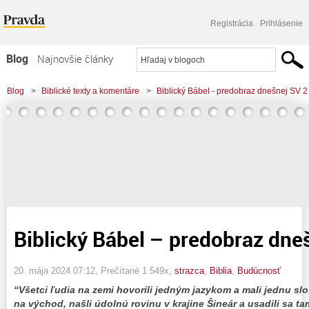
Registrácia
Prihlásenie
Blog
Najnovšie články
Najčítanejšie články
Blog
>
Biblické texty a komentáre
>
Biblický Bábel - predobraz dnešnej SV 2
Najkomentovanejšie články
Zoznam blogov
Komerčné blogy
Biblický Bábel – predobraz dne
20. mája 2024 07:12
, Prečítané 1 549x,
strazca
,
Biblia
,
Budúcnosť
“Všetci ľudia na zemi hovorili jedným jazykom a mali jednu sl
na východ, našli údolnú rovinu v krajine Šineár a usadili sa t