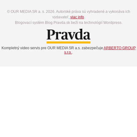
© OUR MEDIA SR a. s. 2026. Autorské práva sú vyhradené a vykonáva ich
vydavateľ,
viac info
.
Blogovací systém Blog.Pravda.sk beží na technológií Wordpress.
Kompletný video servis pre OUR MEDIA SR a.s. zabezpečuje
ARBERTO GROUP
s.r.o.
.