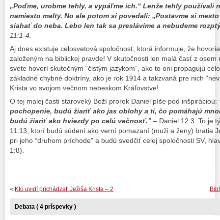
„Poďme, urobme tehly, a vypáľme ich.“ Lenže tehly používali 
namiesto malty. No ale potom si povedali: „Postavme si mesto 
siahať do neba. Lebo len tak sa preslávime a nebudeme rozptý
11:1-4.
Aj dnes existuje celosvetová spoločnosť, ktorá informuje, že hovor
založeným na biblickej pravde! V skutočnosti len malá časť z osem 
svete hovorí skutočným “čistým jazykom”, ako to oni propagujú cel
základné chybné doktríny, ako je rok 1914 a takzvaná pre nich “nev
Krista vo svojom večnom nebeskom Kráľovstve!
O tej malej časti staroveký Boží prorok Daniel píše pod inšpiráciou:
pochopenie, budú žiariť ako jas oblohy a tí, čo pomáhajú mno
budú žiariť ako hviezdy po celú večnosť.”
– Daniel 12:3. To je t
11:13, ktorí budú súdení ako verní pomazaní (muži a ženy) bratia Jež
pri jeho “druhom príchode” a budú svedčiť celej spoločnosti SV, hla
1:8).
«
Kto uvidí prichádzať Ježiša Krista – 2
Bib
Debata ( 4 príspevky )