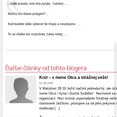
...máte pravdu, boli dva jazyky - ľudstvo... ...
Možno bol Adam polyglot? ...
Keď budete stále vyberať tie hlúpe a neústupne... ...
To sú všetko len rozprávky ,ľudia nikdy... ...
Ďalšie články od tohto blogera
Krst – v mene Otca a strážnej veže!
02.08.2026
V Matúšovi 28:19 Ježiš načrtol jednoduchý, ale úči
mene Otca i Syna i Ducha Svätého“. Nezmienil sa o
organizácii. Hoci krstné usporiadanie Strážnej ve
stanovené Ježišom, postupne sa od jeho pokynov o
sledovala [...]