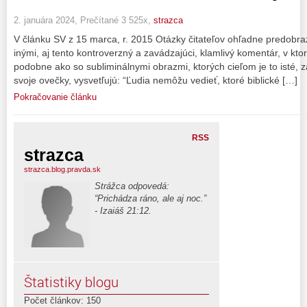
2. januára 2024, Prečítané 3 525x,
strazca
V článku SV z 15 marca, r. 2015 Otázky čitateľov ohľadne predobra
inými, aj tento kontroverzný a zavádzajúci, klamlivý komentár, v 
podobne ako so subliminálnymi obrazmi, ktorých cieľom je to isté, 
svoje ovečky, vysvetľujú: “Ľudia nemôžu vedieť, ktoré biblické […]
Pokračovanie článku
RSS
strazca
strazca.blog.pravda.sk
Strážca odpovedá:
“Prichádza ráno, ale aj noc.”
- Izaiáš 21:12.
Štatistiky blogu
Počet článkov: 150