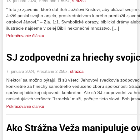
13. januára 2024, Prečítané 1 595x,
strazca
“Toto je zjavenie, ktoré dal Boh Ježišovi Kristovi, aby ukázal svojim
Ježiš poslal svojho anjela, prostredníctvom ktorého predložil zjave
otrokovi Jánovi.” – Zja. 1:1. Symbolické obrazy, biblické drámy ale
ilustrácie nájdeme v celej Biblii nekonečné množstvo, […]
Pokračovanie článku
SJ zodpovední za hriechy svoji
7. januára 2024, Prečítané 2 258x,
strazca
Niektorí sa možno pýtajú, či sú všetci Jehovovi svedkovia zodpoved
konkrétne za hriechy samotného vedúceho zboru spoločnosti Stráž
správnej biblickej odpovedi, konkrétne: Ale sú SJ zodpovední za hr
nasledujúcich veršoch: “Izraelskí muži, počujte tieto slová: Boh jas
Pokračovanie článku
Ako Strážna Veža manipuluje o