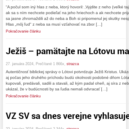
“A počul som iný hlas z neba, ktorý hovoril: ‚Vyjdite z neho (veľké t
ak sa s ním nechcete podieľať na jeho hriechoch a ak nechcete prijať
sa jasne zhromaždili až do neba a Boh si pripomenul jej skutky nespr
Hlas „môj ľud“ z neba sa musí vzťahovať na zbor […]
Pokračovanie článku
Ježiš – pamätajte na Lótovu ma
27. januára 2024, Prečítané 1 866x,
strazca
Autentičnosť biblickej správy o Lótovi potvrdzuje Ježiš Kristus. Uká
aj počas jeho druhého príchodu budú okolnosti podobné dňom Lóta, k
kupovali, predávali, sadili a stavali, až kým padal oheň, aj síra z neb
ukázal, že v budúcnosti by sa ľudia nemali odvracať […]
Pokračovanie článku
VZ SV sa dnes verejne vyhlasuje
22. januára 2024, Prečítané 2 344x,
strazca