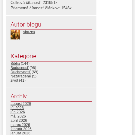
Celková čítanosť: 231951x
Priemerná čítanosť článkov: 1546x
Autor blogu
strazca
Kategórie
Biblia
(144)
Budúcnosť
(96)
Duchovnosť
(69)
Nezaradené
(5)
život
(41)
Archív
august 2026
júl 2026
jún 2026
máj 2026
apríl 2026
marec 2026
február 2026
január 2026