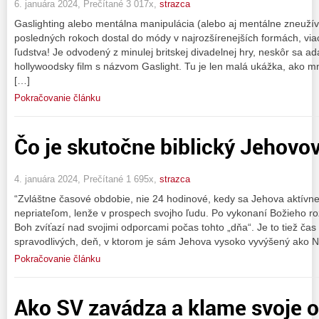
6. januára 2024, Prečítané 3 017x,
strazca
Gaslighting alebo mentálna manipulácia (alebo aj mentálne zneužíva
posledných rokoch dostal do módy v najrozšírenejších formách, viac a
ľudstva! Je odvodený z minulej britskej divadelnej hry, neskôr sa a
hollywoodsky film s názvom Gaslight. Tu je len malá ukážka, ako m
[…]
Pokračovanie článku
Čo je skutočne biblický Jehovov
4. januára 2024, Prečítané 1 695x,
strazca
“Zvláštne časové obdobie, nie 24 hodinové, kedy sa Jehova aktívne 
nepriateľom, lenže v prospech svojho ľudu. Po vykonaní Božieho 
Boh zvíťazí nad svojimi odporcami počas tohto „dňa“. Je to tiež čas
spravodlivých, deň, v ktorom je sám Jehova vysoko vyvýšený ako Na
Pokračovanie článku
Ako SV zavádza a klame svoje 