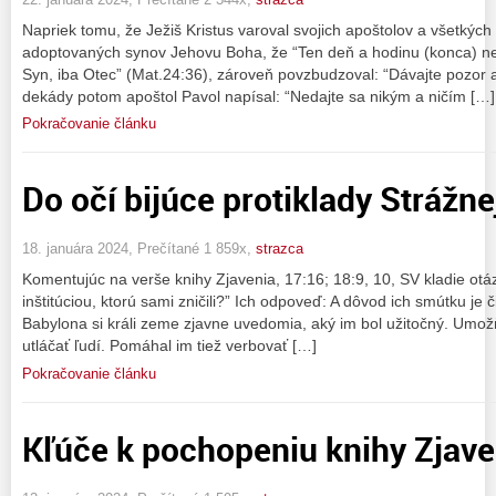
Napriek tomu, že Ježiš Kristus varoval svojich apoštolov a všetký
adoptovaných synov Jehovu Boha, že “Ten deň a hodinu (konca) nepo
Syn, iba Otec” (Mat.24:36), zároveň povzbudzoval: “Dávajte pozor a
dekády potom apoštol Pavol napísal: “Nedajte sa nikým a ničím […]
Pokračovanie článku
Do očí bijúce protiklady Strážne
18. januára 2024, Prečítané 1 859x,
strazca
Komentujúc na verše knihy Zjavenia, 17:16; 18:9, 10, SV kladie otáz
inštitúciou, ktorú sami zničili?” Ich odpoveď: A dôvod ich smútku je
Babylona si králi zeme zjavne uvedomia, aký im bol užitočný. Umož
utláčať ľudí. Pomáhal im tiež verbovať […]
Pokračovanie článku
Kľúče k pochopeniu knihy Zjave