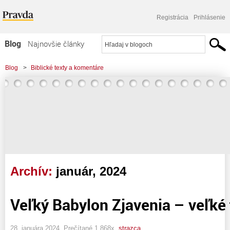
Registrácia
Prihlásenie
Blog
Najnovšie články
Najčítanejšie články
Blog
>
Biblické texty a komentáre
Najkomentovanejšie články
Zoznam blogov
Komerčné blogy
Archív:
január, 2024
Veľký Babylon Zjavenia – veľké
28. januára 2024, Prečítané 1 868x,
strazca