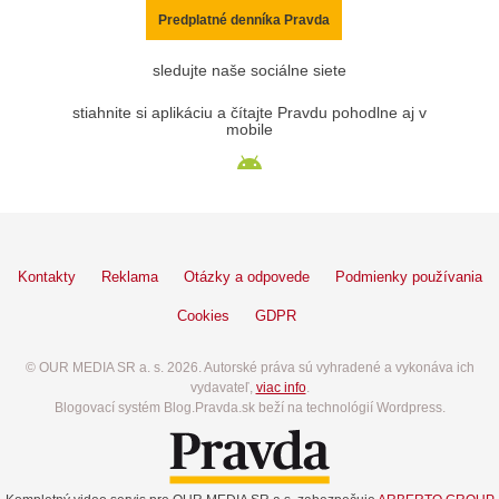
Predplatné denníka Pravda
sledujte naše sociálne siete
stiahnite si aplikáciu a čítajte Pravdu pohodlne aj v
mobile
Kontakty
Reklama
Otázky a odpovede
Podmienky používania
Cookies
GDPR
© OUR MEDIA SR a. s. 2026. Autorské práva sú vyhradené a vykonáva ich
vydavateľ,
viac info
.
Blogovací systém Blog.Pravda.sk beží na technológií Wordpress.