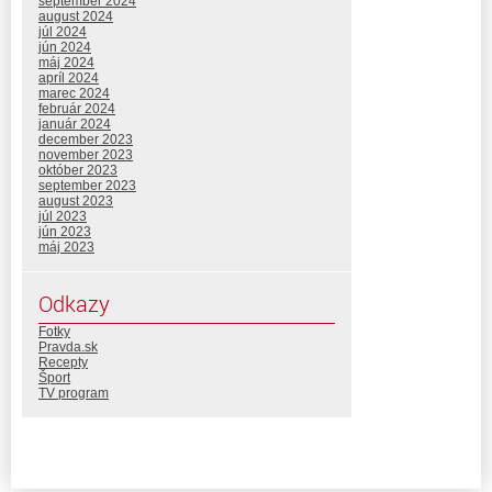
september 2024
august 2024
júl 2024
jún 2024
máj 2024
apríl 2024
marec 2024
február 2024
január 2024
december 2023
november 2023
október 2023
september 2023
august 2023
júl 2023
jún 2023
máj 2023
Odkazy
Fotky
Pravda.sk
Recepty
Šport
TV program