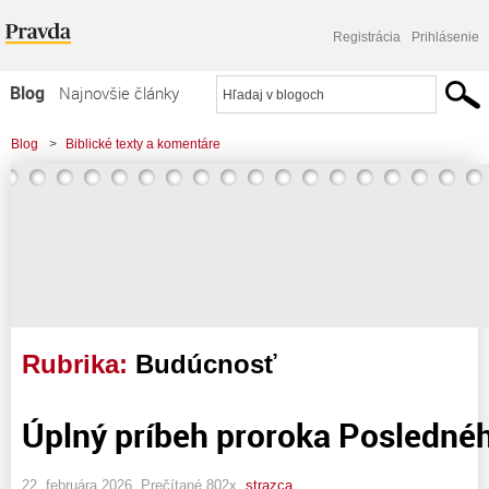
Registrácia
Prihlásenie
Blog
Najnovšie články
Najčítanejšie články
Blog
>
Biblické texty a komentáre
Najkomentovanejšie články
Zoznam blogov
Komerčné blogy
Rubrika:
Budúcnosť
Úplný príbeh proroka Posledné
22. februára 2026, Prečítané 802x,
strazca