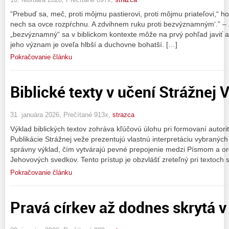
“Prebuď sa, meč, proti môjmu pastierovi, proti môjmu priateľovi,“ ho
nech sa ovce rozpŕchnu. A zdvihnem ruku proti bezvýznamným‘.” – 
„bezvýznamný“ sa v biblickom kontexte môže na prvý pohľad javiť a
jeho význam je oveľa hlbší a duchovne bohatší. […]
Pokračovanie článku
Biblické texty v učení Strážnej 
31. januára 2026, Prečítané 913x,
strazca
Výklad biblických textov zohráva kľúčovú úlohu pri formovaní autor
Publikácie Strážnej veže prezentujú vlastnú interpretáciu vybraných
správny výklad, čím vytvárajú pevné prepojenie medzi Písmom a or
Jehovových svedkov. Tento prístup je obzvlášť zreteľný pri textoch 
Pokračovanie článku
Pravá církev až dodnes skrytá 