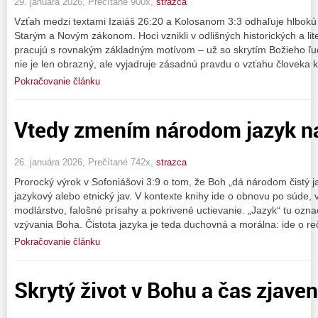
29. januára 2026, Prečítané 900x,
strazca
Vzťah medzi textami Izaiáš 26:20 a Kolosanom 3:3 odhaľuje hlbokú 
Starým a Novým zákonom. Hoci vznikli v odlišných historických a li
pracujú s rovnakým základným motívom – už so skrytím Božieho ľu
nie je len obrazný, ale vyjadruje zásadnú pravdu o vzťahu človeka 
Pokračovanie článku
Vtedy zmením národom jazyk na
26. januára 2026, Prečítané 742x,
strazca
Prorocký výrok v Sofoniášovi 3:9 o tom, že Boh „dá národom čistý 
jazykový alebo etnický jav. V kontexte knihy ide o obnovu po súde, 
modlárstvo, falošné prísahy a pokrivené uctievanie. „Jazyk“ tu ozn
vzývania Boha. Čistota jazyka je teda duchovná a morálna: ide o reč
Pokračovanie článku
Skrytý život v Bohu a čas zjaven