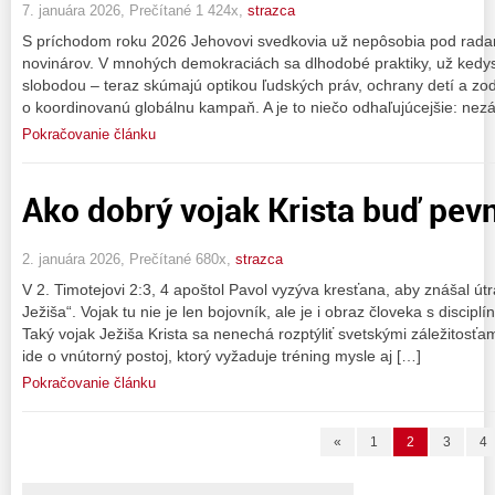
7. januára 2026, Prečítané 1 424x,
strazca
S príchodom roku 2026 Jehovovi svedkovia už nepôsobia pod radar
novinárov. V mnohých demokraciách sa dlhodobé praktiky, už ked
slobodou – teraz skúmajú optikou ľudských práv, ochrany detí a zo
o koordinovanú globálnu kampaň. A je to niečo odhaľujúcejšie: nez
Pokračovanie článku
Ako dobrý vojak Krista buď pevn
2. januára 2026, Prečítané 680x,
strazca
V 2. Timotejovi 2:3, 4 apoštol Pavol vyzýva kresťana, aby znášal út
Ježiša“. Vojak tu nie je len bojovník, ale je i obraz človeka s discip
Taký vojak Ježiša Krista sa nenechá rozptýliť svetskými záležitosťam
ide o vnútorný postoj, ktorý vyžaduje tréning mysle aj […]
Pokračovanie článku
«
1
2
3
4