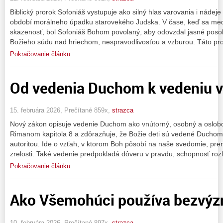
Biblický prorok Sofoniáš vystupuje ako silný hlas varovania i nádej
období morálneho úpadku starovekého Judska. V čase, keď sa medz
skazenosť, bol Sofoniáš Bohom povolaný, aby odovzdal jasné posol
Božieho súdu nad hriechom, nespravodlivosťou a vzburou. Táto pr
Pokračovanie článku
Od vedenia Duchom k vedeniu 
15. februára 2026, Prečítané 859x,
strazca
Nový zákon opisuje vedenie Duchom ako vnútorný, osobný a oslobod
Rimanom kapitola 8 a zdôrazňuje, že Božie deti sú vedené Duchom
autoritou. Ide o vzťah, v ktorom Boh pôsobí na naše svedomie, pre
zrelosti. Také vedenie predpokladá dôveru v pravdu, schopnosť rozl
Pokračovanie článku
Ako Všemohúci používa bezvý
10. februára 2026, Prečítané 897x,
strazca