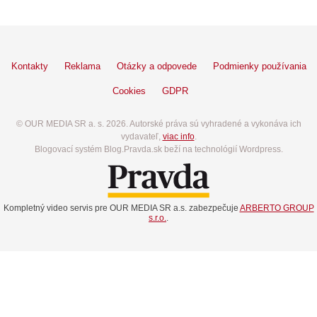
Kontakty
Reklama
Otázky a odpovede
Podmienky používania
Cookies
GDPR
© OUR MEDIA SR a. s. 2026. Autorské práva sú vyhradené a vykonáva ich
vydavateľ,
viac info
.
Blogovací systém Blog.Pravda.sk beží na technológií Wordpress.
Kompletný video servis pre OUR MEDIA SR a.s. zabezpečuje
ARBERTO GROUP
s.r.o.
.