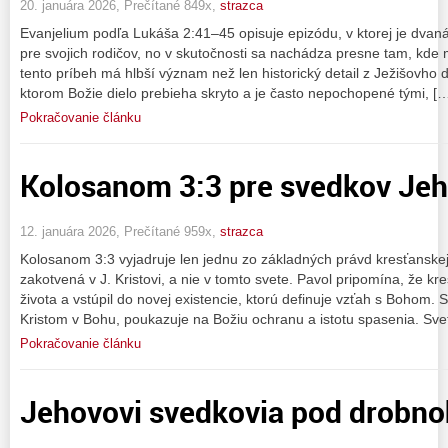
20. januára 2026, Prečítané 849x,
strazca
Evanjelium podľa Lukáša 2:41–45 opisuje epizódu, v ktorej je dvaná
pre svojich rodičov, no v skutočnosti sa nachádza presne tam, kde
tento príbeh má hlbší význam než len historický detail z Ježišovho d
ktorom Božie dielo prebieha skryto a je často nepochopené tými, [
Pokračovanie článku
Kolosanom 3:3 pre svedkov Je
12. januára 2026, Prečítané 959x,
strazca
Kolosanom 3:3 vyjadruje len jednu zo základných právd kresťanskej v
zakotvená v J. Kristovi, a nie v tomto svete. Pavol pripomína, že kr
života a vstúpil do novej existencie, ktorú definuje vzťah s Bohom. S
Kristom v Bohu, poukazuje na Božiu ochranu a istotu spasenia. Sve
Pokračovanie článku
Jehovovi svedkovia pod drobn