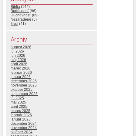
Biblia
(144)
Budúcnosť
(96)
Duchovnosť
(69)
Nezaradené
(5)
život
(41)
Archív
august 2026
júl 2026
jún 2026
máj 2026
apríl 2026
marec 2026
február 2026
január 2026
december 2025
november 2025
október 2025
september 2025
júl 2025
máj 2025
apríl 2025
marec 2025
február 2025
január 2025
december 2024
november 2024
október 2024