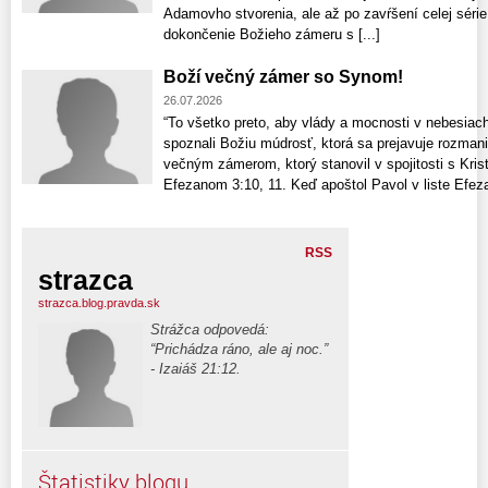
Adamovho stvorenia, ale až po zavŕšení celej série
dokončenie Božieho zámeru s [...]
Boží večný zámer so Synom!
26.07.2026
“To všetko preto, aby vlády a mocnosti v nebesiac
spoznali Božiu múdrosť, ktorá sa prejavuje rozman
večným zámerom, ktorý stanovil v spojitosti s Kr
Efezanom 3:10, 11. Keď apoštol Pavol v liste Efe
RSS
strazca
strazca.blog.pravda.sk
Strážca odpovedá:
“Prichádza ráno, ale aj noc.”
- Izaiáš 21:12.
Štatistiky blogu