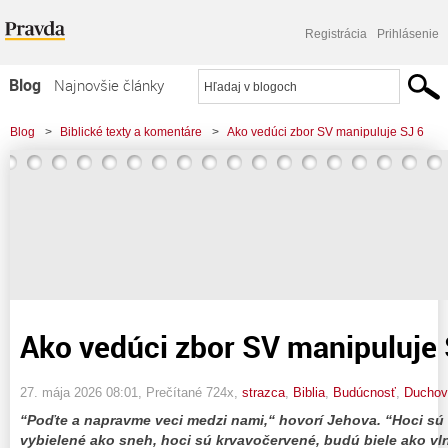
Registrácia
Prihlásenie
Blog
Najnovšie články
Najčítanejšie články
Blog
>
Biblické texty a komentáre
>
Ako vedúci zbor SV manipuluje SJ 6
Najkomentovanejšie články
Zoznam blogov
Komerčné blogy
Ako vedúci zbor SV manipuluje 
27. mája 2026 08:01
, Prečítané 724x,
strazca
,
Biblia
,
Budúcnosť
,
Duchov
“Poďte a napravme veci medzi nami,“ hovorí Jehova. “Hoci sú 
vybielené ako sneh, hoci sú krvavočervené, budú biele ako vlna