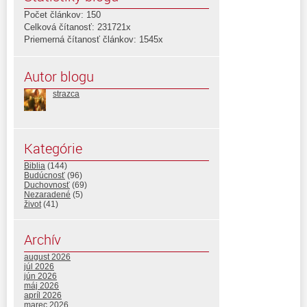
Počet článkov: 150
Celková čítanosť: 231721x
Priemerná čítanosť článkov: 1545x
Autor blogu
strazca
Kategórie
Biblia
(144)
Budúcnosť
(96)
Duchovnosť
(69)
Nezaradené
(5)
život
(41)
Archív
august 2026
júl 2026
jún 2026
máj 2026
apríl 2026
marec 2026