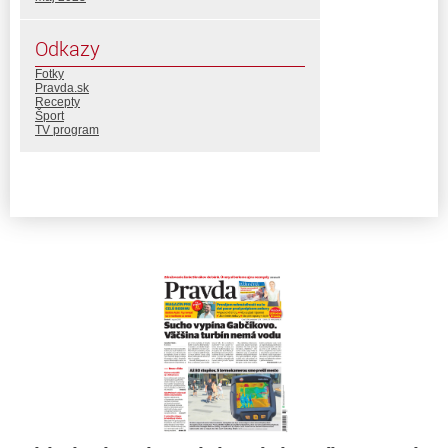
Odkazy
Fotky
Pravda.sk
Recepty
Šport
TV program