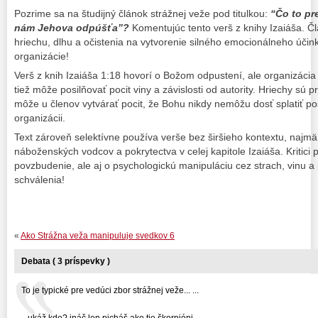
Pozrime sa na študijný článok strážnej veže pod titulkou:
“Čo to pr
nám Jehova odpúšťa”?
Komentujúc tento verš z knihy Izaiáša. Čl
hriechu, dlhu a očistenia na vytvorenie silného emocionálneho účin
organizácie!
Verš z knih Izaiáša 1:18 hovorí o Božom odpustení, ale organizácia
tiež môže posilňovať pocit viny a závislosti od autority. Hriechy sú
môže u členov vytvárať pocit, že Bohu nikdy nemôžu dosť splatiť p
organizácii.
Text zároveň selektívne používa verše bez širšieho kontextu, najmä
náboženských vodcov a pokrytectva v celej kapitole Izaiáša. Kritici p
povzbudenie, ale aj o psychologickú manipuláciu cez strach, vinu 
schválenia!
«
Ako Strážna veža manipuluje svedkov 6
Debata ( 3 príspevky )
To je typické pre vedúci zbor strážnej veže... ...