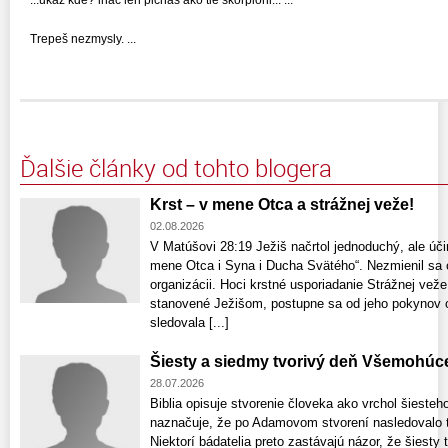
...ukáž kde? ináč len picháš ako tie škorpióni... ...
Trepeš nezmysly. ...
Ďalšie články od tohto blogera
Krst – v mene Otca a strážnej veže!
02.08.2026
V Matúšovi 28:19 Ježiš načrtol jednoduchý, ale úči
mene Otca i Syna i Ducha Svätého“. Nezmienil sa o
organizácii. Hoci krstné usporiadanie Strážnej ve
stanovené Ježišom, postupne sa od jeho pokynov o
sledovala [...]
Šiesty a siedmy tvorivý deň Všemohúc
28.07.2026
Biblia opisuje stvorenie človeka ako vrchol šiesteh
naznačuje, že po Adamovom stvorení nasledovalo t
Niektorí bádatelia preto zastávajú názor, že šiest