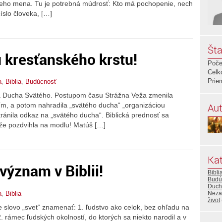
 jeho mena. Tu je potrebná múdrosť: Kto má pochopenie, nech
číslo človeka, […]
Šta
 kresťanského krstu!
Poče
Celk
Prie
a
,
Biblia
,
Budúcnosť
a a Ducha Svätého. Postupom času Strážna Veža zmenila
Aut
m, a potom nahradila „svätého ducha“ „organizáciou
ánila odkaz na „svätého ducha“. Biblická prednosť sa
eže pozdvihla na modlu! Matúš […]
Kat
 význam v Biblii!
Bibli
Budú
Duch
a
,
Biblia
Neza
život
slovo „svet“ znamenať: 1. ľudstvo ako celok, bez ohľadu na
. rámec ľudských okolností, do ktorých sa niekto narodil a v