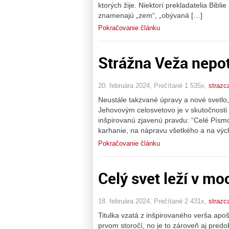
ktorých žije. Niektorí prekladatelia Bibli
znamenajú „zem“, „obývaná […]
Pokračovanie článku
Strážna Veža nepotr
20. februára 2024, Prečítané 1 535x,
strazc
Neustále takzvané úpravy a nové svetlo
Jehovovým celosvetovo je v skutočnosti
inšpirovanú zjavenú pravdu: “Celé Písm
karhanie, na nápravu všetkého a na vých
Pokračovanie článku
Celý svet leží v mo
18. februára 2024, Prečítané 2 431x,
strazc
Titulka vzatá z inšpirovaného verša apo
prvom storočí, no je to zároveň aj pred