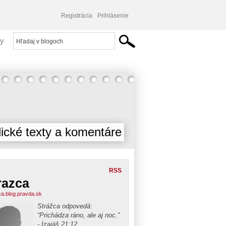
Registrácia
Prihlásenie
y
lické texty a komentáre
RSS
razca
ca.blog.pravda.sk
Strážca odpovedá:
“Prichádza ráno, ale aj noc.”
- Izaiáš 21:12.