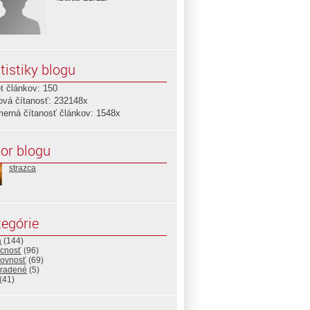
tistiky blogu
t článkov: 150
ová čítanosť: 232148x
merná čítanosť článkov: 1548x
or blogu
strazca
egórie
a
(144)
cnosť
(96)
ovnosť
(69)
radené
(5)
(41)