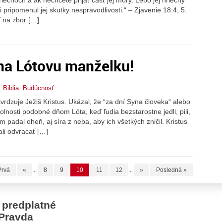
 pripomenul jej skutky nespravodlivosti.“ – Zjavenie 18:4, 5.
ť na zbor […]
na Lótovu manželku!
,
Biblia
,
Budúcnosť
tvrdzuje Ježiš Kristus. Ukázal, že “za dní Syna človeka“ alebo
nosti podobné dňom Lóta, keď ľudia bezstarostne jedli, pili,
kým padal oheň, aj síra z neba, aby ich všetkých zničil. Kristus
ali odvracať […]
Prvá
«
...
8
9
10
11
12
...
»
Posledná »
 predplatné
Pravda