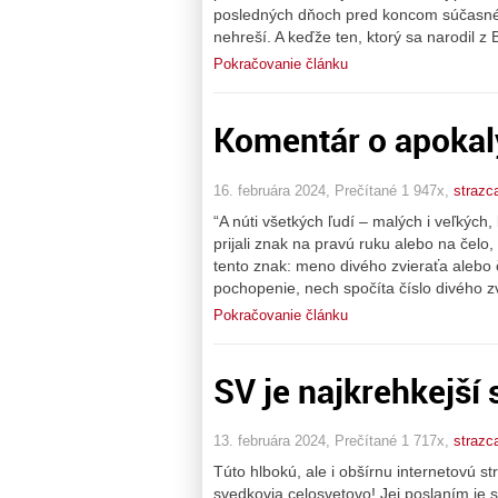
posledných dňoch pred koncom súčasného
nehreší. A keďže ten, ktorý sa narodil z 
Pokračovanie článku
Komentár o apokal
16. februára 2024, Prečítané 1 947x,
strazc
“A núti všetkých ľudí – malých i veľkých
prijali znak na pravú ruku alebo na čelo
tento znak: meno divého zvieraťa alebo 
pochopenie, nech spočíta číslo divého zvi
Pokračovanie článku
SV je najkrehkejší
13. februára 2024, Prečítané 1 717x,
strazc
Túto hlbokú, ale i obšírnu internetovú st
svedkovia celosvetovo! Jej poslaním je s