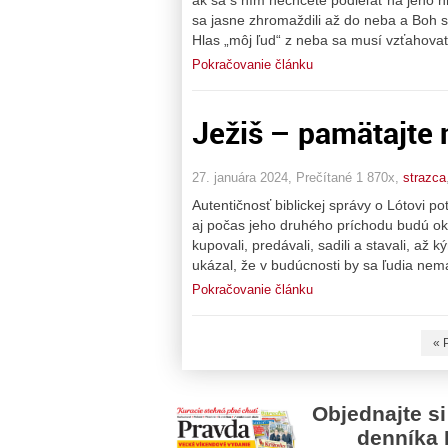
sa jasne zhromaždili až do neba a Boh si
Hlas „môj ľud“ z neba sa musí vzťahova
Pokračovanie článku
Ježiš – pamätajte 
27. januára 2024, Prečítané 1 870x,
strazca
Autentičnosť biblickej správy o Lótovi po
aj počas jeho druhého príchodu budú okol
kupovali, predávali, sadili a stavali, až 
ukázal, že v budúcnosti by sa ľudia nem
Pokračovanie článku
« 
Objednajte si
denníka 