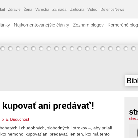
tail
Zdravie
Žena
Varecha
Záhrada
Užitočná
Video
DefenceNews
lánky
Najkomentovanejšie články
Zoznam blogov
Komerčné blog
Bib
 kupovať ani predávať‘!
st
straz
iblia
,
Budúcnosť
 bohatých i chudobných, slobodných i otrokov –, aby prijali
ikto nemohol kupovať ani predávať, len ten, kto má tento