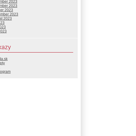
mber 2023
mber 2023
ber 2023
ember 2023
st 2023
023
2023
2023
kazy
da.sk
pty
rogram