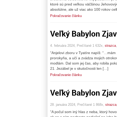
ktoré sú pred veľkou väčšinou Jehovový
absolútne, ale už viac ako 100 rokov ce
Pokračovanie článku
Veľký Babylon Zjav
4. februára 2024, Prečítané 1 632x,
strazca
“Anjelovi zboru v Tyatíre napíš: “…mám pr
prorokyňa, a učí a zvádza mojich otroko
modlám. Dal som jej čas, aby robila pok
21. Jezábel je v skutočnosti len […]
Pokračovanie článku
Veľký Babylon Zjav
28. januára 2024, Prečítané 1 868x,
strazca
“A počul som iný hlas z neba, ktorý hovor
ak sa s ním nechcete podieľať na jeho hr