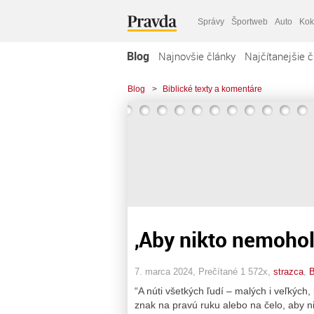
Správy
Športweb
Auto
Kok
Blog
Najnovšie články
Najčítanejšie č
Blog
>
Biblické texty a komentáre
‚Aby nikto nemohol
7. marca 2024, Prečítané 1 572x,
strazca
,
B
“A núti všetkých ľudí – malých i veľkých,
znak na pravú ruku alebo na čelo, aby n