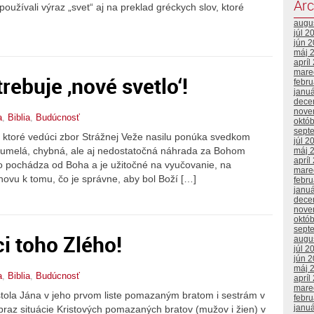
Arc
e používali výraz „svet“ aj na preklad gréckych slov, ktoré
augu
júl 2
jún 
máj 
apríl
mare
ebuje ‚nové svetlo‘!
febr
janu
dece
nove
a
,
Biblia
,
Budúcnosť
októ
sept
, ktoré vedúci zbor Strážnej Veže nasilu ponúka svedkom
júl 2
 umelá, chybná, ale aj nedostatočná náhrada za Bohom
máj 
apríl
o pochádza od Boha a je užitočné na vyučovanie, na
mare
ovu k tomu, čo je správne, aby bol Boží […]
febr
janu
dece
nove
októ
sept
ci toho Zlého!
augu
júl 2
jún 
máj 
a
,
Biblia
,
Budúcnosť
apríl
mare
štola Jána v jeho prvom liste pomazaným bratom i sestrám v
febr
janu
obraz situácie Kristových pomazaných bratov (mužov i žien) v