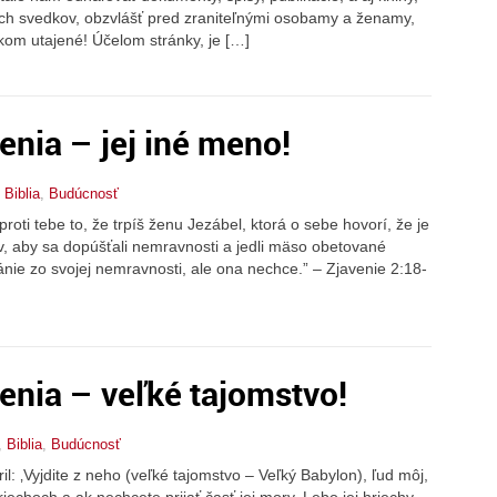
ch svedkov, obzvlášť pred zraniteľnými osobamy a ženamy,
lkom utajené! Účelom stránky, je […]
enia – jej iné meno!
,
Biblia
,
Budúcnosť
oti tebe to, že trpíš ženu Jezábel, ktorá o sebe hovorí, že je
v, aby sa dopúšťali nemravnosti a jedli mäso obetované
ánie zo svojej nemravnosti, ale ona nechce.” – Zjavenie 2:18-
enia – veľké tajomstvo!
,
Biblia
,
Budúcnosť
il: ‚Vyjdite z neho (veľké tajomstvo – Veľký Babylon), ľud môj,
iechoch a ak nechcete prijať časť jej mory. Lebo jej hriechy