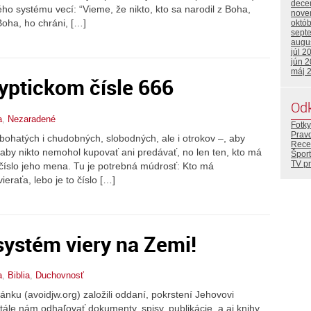
dece
 systému vecí: “Vieme, že nikto, kto sa narodil z Boha,
nove
Boha, ho chráni, […]
októ
sept
augu
júl 2
jún 
máj 
yptickom čísle 666
Od
a
,
Nezaradené
Fotky
Prav
, bohatých i chudobných, slobodných, ale i otrokov –, aby
Rece
, aby nikto nemohol kupovať ani predávať, no len ten, kto má
Šport
TV p
číslo jeho mena. Tu je potrebná múdrosť: Kto má
eraťa, lebo je to číslo […]
 systém viery na Zemi!
a
,
Biblia
,
Duchovnosť
ránku (avoidjw.org) založili oddaní, pokrstení Jehovovi
tále nám odhaľovať dokumenty, spisy, publikácie, a aj knihy,