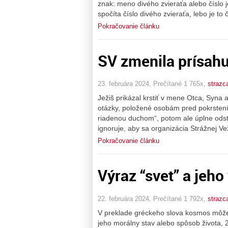
znak: meno divého zvieraťa alebo číslo
spočíta číslo divého zvieraťa, lebo je to 
Pokračovanie článku
SV zmenila prísahu
23. februára 2024, Prečítané 1 765x,
strazc
Ježiš prikázal krstiť v mene Otca, Syn
otázky, položené osobám pred pokrstení
riadenou duchom“, potom ale úplne odstr
ignoruje, aby sa organizácia Strážnej V
Pokračovanie článku
Výraz “svet” a jeho
22. februára 2024, Prečítané 1 792x,
strazc
V preklade gréckeho slova kosmos môže 
jeho morálny stav alebo spôsob života, 2